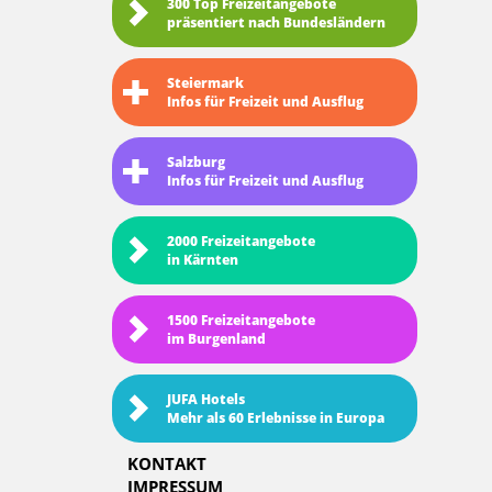
300 Top Freizeitangebote
präsentiert nach Bundesländern
Steiermark
Infos für Freizeit und Ausflug
Salzburg
Infos für Freizeit und Ausflug
2000 Freizeitangebote
in Kärnten
1500 Freizeitangebote
im Burgenland
JUFA Hotels
Mehr als 60 Erlebnisse in Europa
KONTAKT
IMPRESSUM