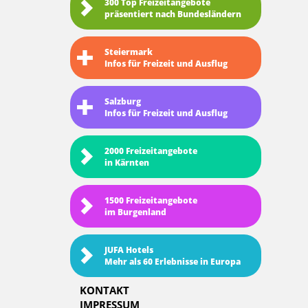
300 Top Freizeitangebote
präsentiert nach Bundesländern
Steiermark
Infos für Freizeit und Ausflug
Salzburg
Infos für Freizeit und Ausflug
2000 Freizeitangebote
in Kärnten
1500 Freizeitangebote
im Burgenland
JUFA Hotels
Mehr als 60 Erlebnisse in Europa
KONTAKT
IMPRESSUM