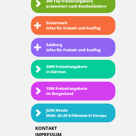
300 Top Freizeitangebote
präsentiert nach Bundesländern
Steiermark
Infos für Freizeit und Ausflug
Salzburg
Infos für Freizeit und Ausflug
2000 Freizeitangebote
in Kärnten
1500 Freizeitangebote
im Burgenland
JUFA Hotels
Mehr als 60 Erlebnisse in Europa
KONTAKT
IMPRESSUM