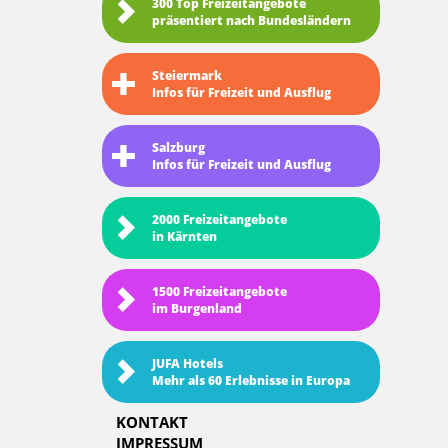
300 Top Freizeitangebote
präsentiert nach Bundesländern
Steiermark
Infos für Freizeit und Ausflug
Salzburg
Infos für Freizeit und Ausflug
2000 Freizeitangebote
in Kärnten
1500 Freizeitangebote
im Burgenland
JUFA Hotels
Mehr als 60 Erlebnisse in Europa
KONTAKT
IMPRESSUM