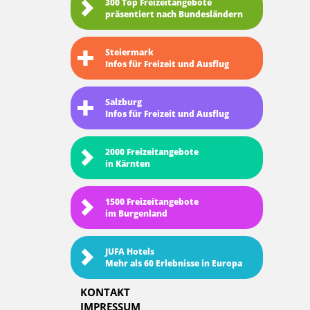
300 Top Freizeitangebote
präsentiert nach Bundesländern
Steiermark
Infos für Freizeit und Ausflug
Salzburg
Infos für Freizeit und Ausflug
2000 Freizeitangebote
in Kärnten
1500 Freizeitangebote
im Burgenland
JUFA Hotels
Mehr als 60 Erlebnisse in Europa
KONTAKT
IMPRESSUM