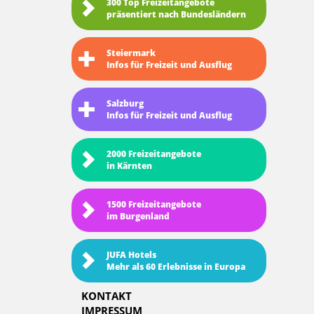
300 Top Freizeitangebote
präsentiert nach Bundesländern
Steiermark
Infos für Freizeit und Ausflug
Salzburg
Infos für Freizeit und Ausflug
2000 Freizeitangebote
in Kärnten
1500 Freizeitangebote
im Burgenland
JUFA Hotels
Mehr als 60 Erlebnisse in Europa
KONTAKT
IMPRESSUM