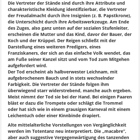
Die Vertreter der Stände sind durch ihre Attribute und
charakteristische Kleidung identifizierbar, die Vertreter
der Freudalmacht durch ihre Insignien (z. B. Papstkrone),
die Unterschicht durch ihre Arbeitswerkzeuge. Am Ende
des Zuges, also ganz unten auf der sozialen Stufenleiter,
erscheinen die Mutter und das Kind, davor der Bauer, der
Koch und der Krüppel. Der Reigen schließt mit der
Darstellung eines weiteren Predigers, eines
Franziskaners, der sich an das einfache Volk wendet, das
am Fuße seiner Kanzel sitzt und vom Tod zum Mitgehen
aufgefordert wird.
Der Tod erscheint als halbverwester Leichnam, mit
aufgebrochenem Bauch und in stets wechselnder
Farbigkeit. Die Vertreter der Stände folgen ihm
überwiegend starr widerstrebend, manche auch ergeben.
Meist nimmt der Tod sie bei der Hand. Bei einigen Paaren
bläst er dazu die Trompete oder schlägt die Trommel
oder hat sich wie in einem grausigen Karneval mit einem
Leichentuch oder einer Kinnbinde drapiert.
Alte mittelalterliche Vorstellungen von Vergänglichkeit
werden im Totentanz neu interpretiert. Die „macabre“,
aber auch suggestive Vergegenwärtigung des tanzenden