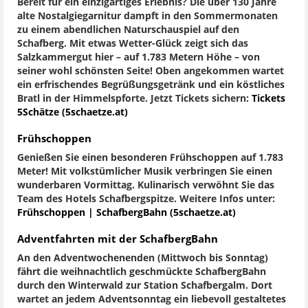
Bereit für ein einzigartiges Erlebnis? Die über 130 Jahre
alte Nostalgiegarnitur dampft in den Sommermonaten
zu einem abendlichen Naturschauspiel auf den
Schafberg. Mit etwas Wetter-Glück zeigt sich das
Salzkammergut hier – auf 1.783 Metern Höhe – von
seiner wohl schönsten Seite! Oben angekommen wartet
ein erfrischendes Begrüßungsgetränk und ein köstliches
Bratl in der Himmelspforte. Jetzt Tickets sichern:
Tickets
5Schätze (5schaetze.at)
Frühschoppen
Genießen Sie einen besonderen Frühschoppen auf 1.783
Meter! Mit volkstümlicher Musik verbringen Sie einen
wunderbaren Vormittag. Kulinarisch verwöhnt Sie das
Team des Hotels Schafbergspitze. Weitere Infos unter:
Frühschoppen | SchafbergBahn (5schaetze.at)
Adventfahrten mit der SchafbergBahn
An den Adventwochenenden (Mittwoch bis Sonntag)
fährt die weihnachtlich geschmückte SchafbergBahn
durch den Winterwald zur Station Schafbergalm. Dort
wartet an jedem Adventsonntag ein liebevoll gestaltetes