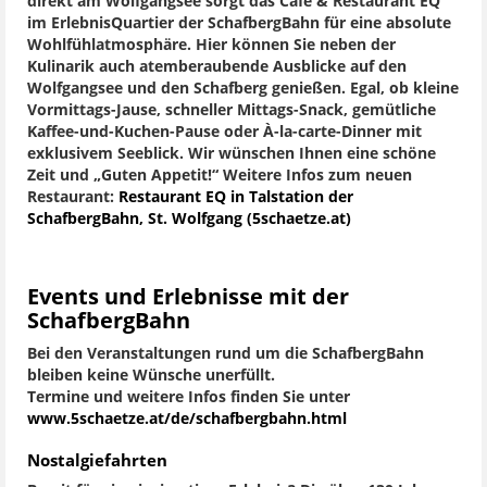
direkt am Wolfgangsee sorgt das Café & Restaurant EQ
im ErlebnisQuartier der SchafbergBahn für eine absolute
Wohlfühlatmosphäre. Hier können Sie neben der
Kulinarik auch atemberaubende Ausblicke auf den
Wolfgangsee und den Schafberg genießen. Egal, ob kleine
Vormittags-Jause, schneller Mittags-Snack, gemütliche
Kaffee-und-Kuchen-Pause oder À-la-carte-Dinner mit
exklusivem Seeblick. Wir wünschen Ihnen eine schöne
Zeit und „Guten Appetit!“ Weitere Infos zum neuen
Restaurant:
Restaurant EQ in Talstation der
SchafbergBahn, St. Wolfgang (5schaetze.at)
Events und Erlebnisse mit der
SchafbergBahn
Bei den Veranstaltungen rund um die SchafbergBahn
bleiben keine Wünsche unerfüllt.
Termine und weitere Infos finden Sie unter
www.5schaetze.at/de/schafbergbahn.html
Nostalgiefahrten