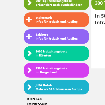
300 Top Freizeitangebote
300 
präsentiert nach Bundesländern
In S
Steiermark
Infr
Infos für Freizeit und Ausflug
Salzburg
Infos für Freizeit und Ausflug
2000 Freizeitangebote
in Kärnten
1500 Freizeitangebote
im Burgenland
JUFA Hotels
Mehr als 60 Erlebnisse in Europa
KONTAKT
IMPRESSUM