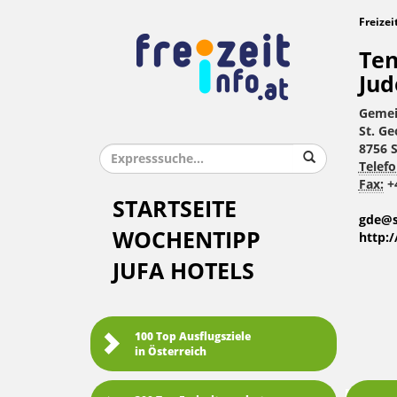
Freizei
Ten
Jud
Gemei
St. G
8756 
Telefo
Fax:
+4
STARTSEITE
gde@s
WOCHENTIPP
http:
JUFA HOTELS
100 Top Ausflugsziele
in Österreich