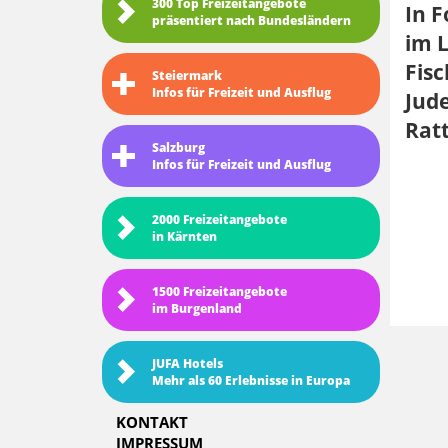
300 Top Freizeitangebote
In 
präsentiert nach Bundesländern
im L
Fisc
Steiermark
Infos für Freizeit und Ausflug
Jude
Rat
Salzburg
Infos für Freizeit und Ausflug
2000 Freizeitangebote
in Kärnten
1500 Freizeitangebote
im Burgenland
JUFA Hotels
Mehr als 60 Erlebnisse in Europa
KONTAKT
IMPRESSUM