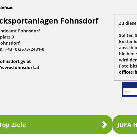
tinfo.at
cksportanlagen Fohnsdorf
Zu diese
ndeamt Fohnsdorf
Sollten 
platz 3
kostenlo
Fohnsdorf
ausschli
n:
+43 (0)3573/2431-0
bleiben 
wird de
ohnsdorf.gv.at
Foto bit
//www.fohnsdorf.at
office@fr
Top Ziele
JUFA H