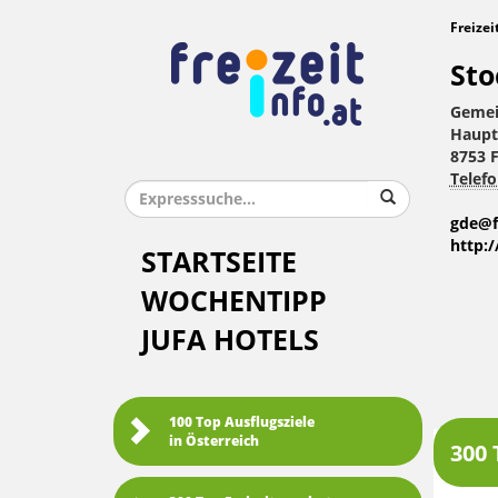
Freizei
Sto
Gemei
Haupt
8753 
Telefo
gde@f
http:
STARTSEITE
WOCHENTIPP
JUFA HOTELS
100 Top Ausflugsziele
in Österreich
300 