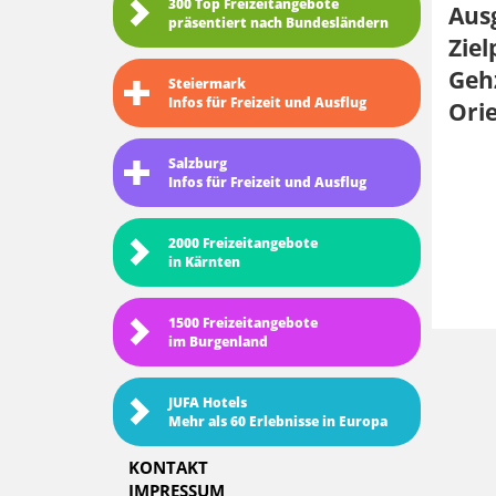
300 Top Freizeitangebote
Aus
präsentiert nach Bundesländern
Ziel
Gehz
Steiermark
Infos für Freizeit und Ausflug
Ori
Salzburg
Infos für Freizeit und Ausflug
2000 Freizeitangebote
in Kärnten
1500 Freizeitangebote
im Burgenland
JUFA Hotels
Mehr als 60 Erlebnisse in Europa
KONTAKT
IMPRESSUM