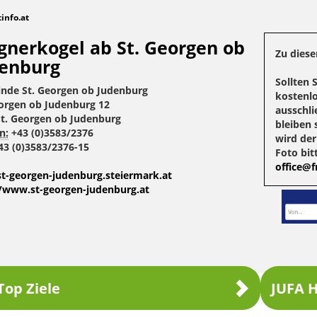
tinfo.at
nerkogel ab St. Georgen ob
Zu diese
enburg
Sollten 
nde St. Georgen ob Judenburg
kostenlo
eorgen ob Judenburg 12
ausschli
St. Georgen ob Judenburg
bleiben 
n:
+43 (0)3583/2376
wird de
3 (0)3583/2376-15
Foto bit
office@fr
t-georgen-judenburg.steiermark.at
//www.st-georgen-judenburg.at
Top Ziele
JUFA H