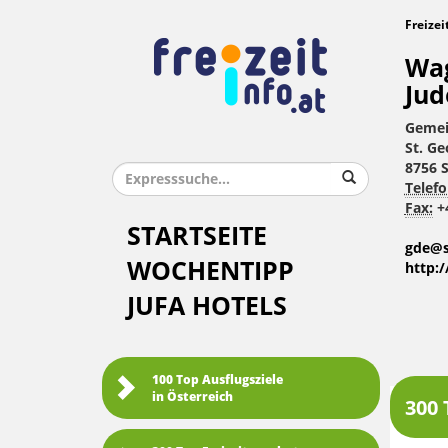
Freizei
Wag
Jud
Gemei
St. G
8756 
Telefo
Fax:
+4
STARTSEITE
gde@s
WOCHENTIPP
http:
JUFA HOTELS
100 Top Ausflugsziele
in Österreich
300 