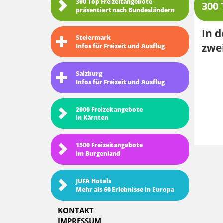
300 Top Freizeitangebote
300 
präsentiert nach Bundesländern
In 
Steiermark
zwei
Infos für Freizeit und Ausflug
Salzburg
Infos für Freizeit und Ausflug
2000 Freizeitangebote
in Kärnten
1500 Freizeitangebote
im Burgenland
JUFA Hotels
Mehr als 60 Erlebnisse in Europa
KONTAKT
IMPRESSUM