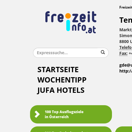
Freizei
Ten
Markt
Simon 
8800 
Telefo
Fax:
+4
gde@u
STARTSEITE
http:
WOCHENTIPP
JUFA HOTELS
100 Top Ausflugsziele
in Österreich