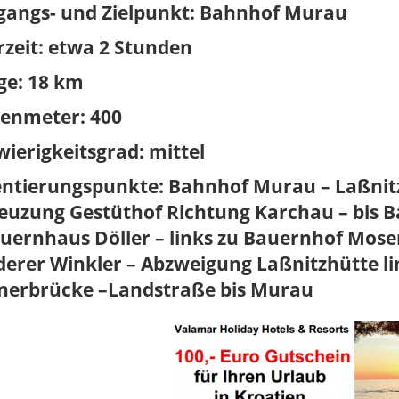
gangs- und Zielpunkt:
Bahnhof Murau
zeit:
etwa 2 Stunden
ge:
18 km
enmeter:
400
ierigkeitsgrad:
mittel
entierungspunkte:
Bahnhof Murau – Laßnitz
euzung Gestüthof Richtung Karchau – bis B
uernhaus Döller – links zu Bauernhof Moser
erer Winkler – Abzweigung Laßnitzhütte lin
inerbrücke –Landstraße bis Murau