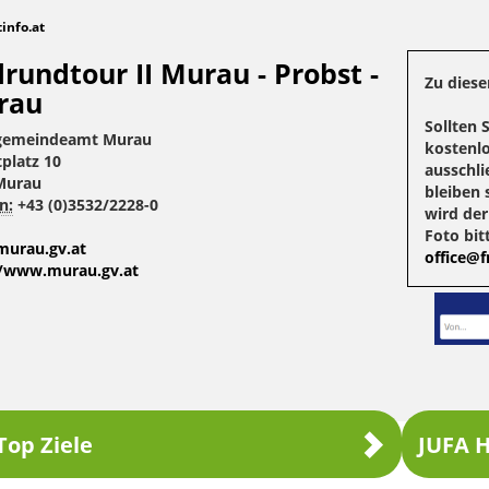
tinfo.at
rundtour II Murau - Probst -
Zu diese
rau
Sollten 
gemeindeamt Murau
kostenlo
tplatz 10
ausschli
Murau
bleiben 
n:
+43 (0)3532/2228-0
wird de
Foto bit
urau.gv.at
office@fr
//www.murau.gv.at
Top Ziele
JUFA H