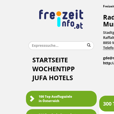
Freizei
Rad
Mu
Stadt
Raffal
8850 
Telefo
gde@m
STARTSEITE
http:
WOCHENTIPP
JUFA HOTELS
100 Top Ausflugsziele
in Österreich
300 