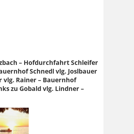
bach – Hofdurchfahrt Schleifer
auernhof Schnedl vlg. Joslbauer
 vlg. Rainer – Bauernhof
ks zu Gobald vlg. Lindner –