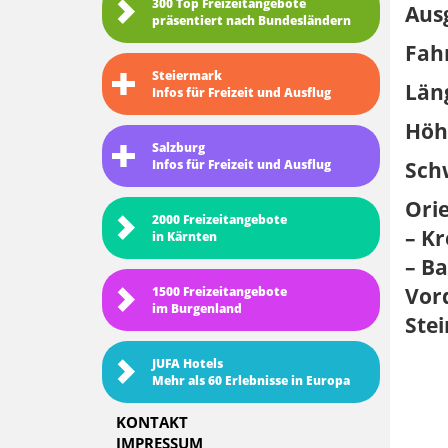
300 Top Freizeitangebote
Aus
präsentiert nach Bundesländern
Fahr
Steiermark
Län
Infos für Freizeit und Ausflug
Höh
Salzburg
Schw
Infos für Freizeit und Ausflug
Ori
2000 Freizeitangebote
– Kr
in Kärnten
– Ba
Vord
1500 Freizeitangebote
im Burgenland
Ste
JUFA Hotels
Mehr als 60 Erlebnisse in Europa
KONTAKT
IMPRESSUM