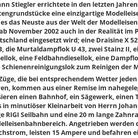
nn Stiegler errichtete in den letzten Jahre
tengrundstücke eine einzigartige Modellei
 es das Neuste aus der Welt der Modelleisenb
 ab November 2002 auch in der Realität im 
schland eingesetzt wird; eine Draisine X 5
, die Murtaldampflok U 43, zwei Stainz II, 
ellok, eine Feldbahndiesellok, eine Dampf
e Schienenreinigungslok zum Reinigen der 
Züge, die bei entsprechendem Wetter jeden 
ren, kommen aus einer Remise im nahegeleg
ieren einen Bahnhof, ein Sägewerk, einen 
s in minutiöser Kleinarbeit von Herrn Johan
e RIGI Seilbahn und eine 20 m lange Zahnr
elleisenbahnbereich. Angetrieben werden d
chstrom, leisten 15 Ampere und befahren ei