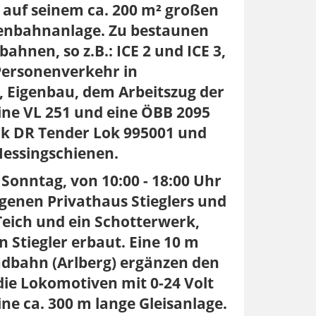
n auf seinem ca. 200 m² großen
senbahnanlage. Zu bestaunen
ahnen, so z.B.: ICE 2 und ICE 3,
Personenverkehr in
2, Eigenbau, dem Arbeitszug der
eine VL 251 und eine ÖBB 2095
lok DR Tender Lok 995001 und
Messingschienen.
Sonntag, von 10:00 - 18:00 Uhr
enen Privathaus Stieglers und
Teich und ein Schotterwerk,
n Stiegler erbaut. Eine 10 m
adbahn (Arlberg) ergänzen den
ie Lokomotiven mit 0-24 Volt
ne ca. 300 m lange Gleisanlage.