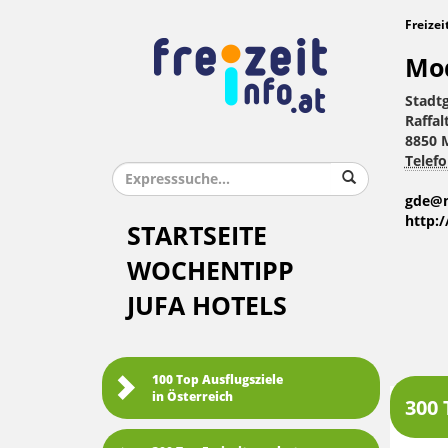
Freizei
Mod
Stadt
Raffal
8850 
Telefo
gde@m
http:
STARTSEITE
WOCHENTIPP
JUFA HOTELS
100 Top Ausflugsziele
in Österreich
300 