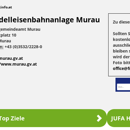
tinfo.at
elleisenbahnanlage Murau
Zu diese
gemeindeamt Murau
Sollten 
tplatz 10
kostenlo
Murau
ausschli
n:
+43 (0)3532/2228-0
bleiben 
wird de
urau.gv.at
Foto bit
//www.murau.gv.at
office@fr
Top Ziele
JUFA H