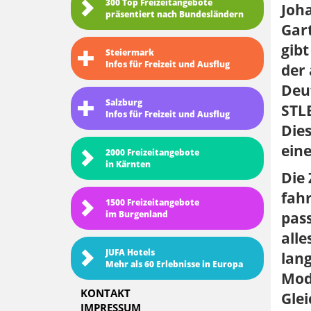
300 Top Freizeitangebote
Joha
präsentiert nach Bundesländern
Gar
gibt
Steiermark
Infos für Freizeit und Ausflug
der
Deut
Salzburg
STLB
Infos für Freizeit und Ausflug
Dies
ein
2000 Freizeitangebote
in Kärnten
Die 
fah
1500 Freizeitangebote
pass
im Burgenland
alle
JUFA Hotels
lang
Mehr als 60 Erlebnisse in Europa
Mod
KONTAKT
Glei
IMPRESSUM