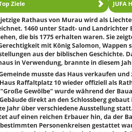
Top Ziele
JUFA H
jetzige Rathaus von Murau wird als Liecht
ichnet. 1460 unter Stadt- und Landrichter 
ehen, die bis 1775 erhalten waren. Sie zeig
 Gerechtigkeit mit König Salomon, Wappen 
tellungen aus der biblischen Geschichte. Da
aus in Verwendung, brannte in diesem Jahr
 Gemeinde musste das Haus verkaufen und 
Haus Raffaltplatz 10 wieder offiziell als Ra
 "Große Gewölbe" wurde während der Bauarb
Gebäude direkt an den Schlossberg gebaut 
e Jahr über verschiedene Ausstellung statt
et auf einen reichen Erbauer hin, da der B
 bestimmten Personenkreisen gestattet war