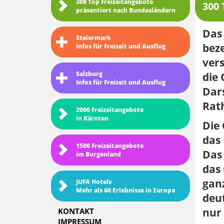
300 Top Freizeitangebote
300 
präsentiert nach Bundesländern
Das 
Steiermark
beze
Infos für Freizeit und Ausflug
vers
Salzburg
die
Infos für Freizeit und Ausflug
Dars
Rath
2000 Freizeitangebote
in Kärnten
Die
das 
1500 Freizeitangebote
Das
im Burgenland
das 
ganz
JUFA Hotels
Mehr als 60 Erlebnisse in Europa
deut
nur
KONTAKT
IMPRESSUM