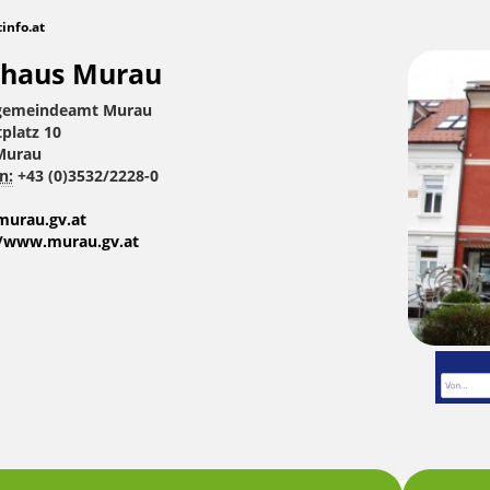
tinfo.at
thaus Murau
gemeindeamt Murau
tplatz 10
Murau
n:
+43 (0)3532/2228-0
urau.gv.at
//www.murau.gv.at