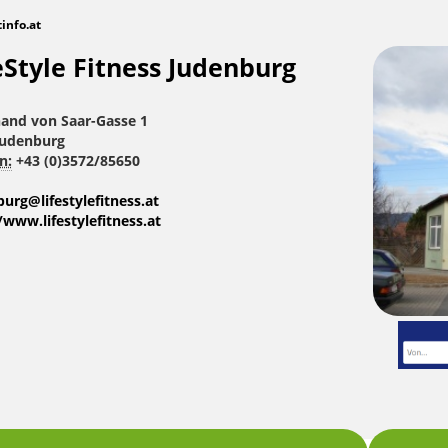
tinfo.at
eStyle Fitness Judenburg
nand von Saar-Gasse 1
Judenburg
n:
+43 (0)3572/85650
urg@lifestylefitness.at
/www.lifestylefitness.at