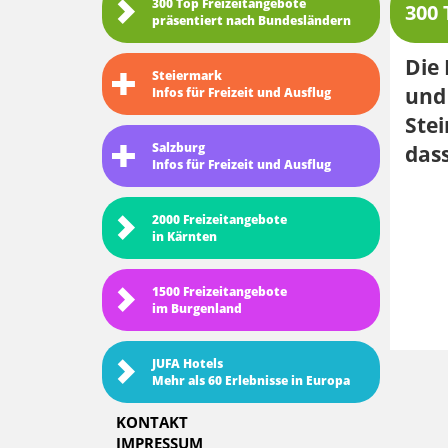
300 Top Freizeitangebote
300 
präsentiert nach Bundesländern
Die 
Steiermark
und 
Infos für Freizeit und Ausflug
Stei
Salzburg
dass
Infos für Freizeit und Ausflug
2000 Freizeitangebote
in Kärnten
1500 Freizeitangebote
im Burgenland
JUFA Hotels
Mehr als 60 Erlebnisse in Europa
KONTAKT
IMPRESSUM