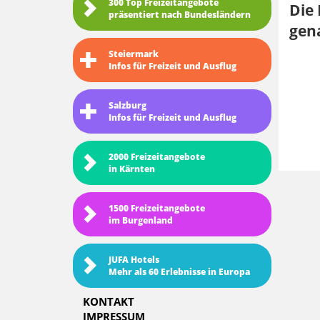
300 Top Freizeitangebote
Die 
präsentiert nach Bundesländern
gena
Steiermark
Infos für Freizeit und Ausflug
Salzburg
Infos für Freizeit und Ausflug
2000 Freizeitangebote
in Kärnten
1500 Freizeitangebote
im Burgenland
JUFA Hotels
Mehr als 60 Erlebnisse in Europa
KONTAKT
IMPRESSUM