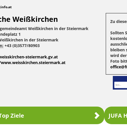
tinfo.at
che Weißkirchen
Zu diese
gemeindeamt Weißkirchen in der Steiermark
Sollten 
ndeplatz 1
kostenlo
Weißkirchen in der Steiermark
ausschli
n:
+43 (0)3577/80903
bleiben 
wird de
eisskirchen-steiermark.gv.at
Foto bit
//www.weisskirchen.steiermark.at
office@fr
Top Ziele
JUFA H