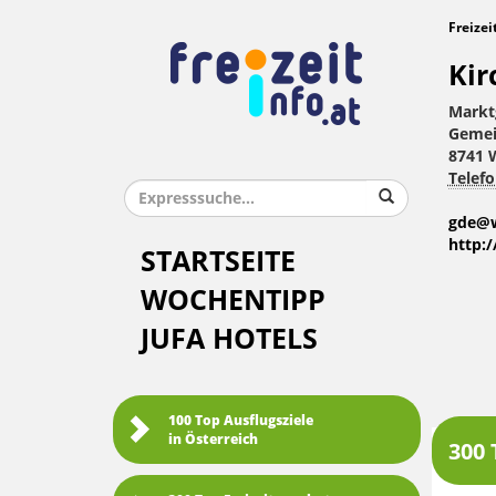
Freizei
Kir
Markt
Gemei
8741 
Telefo
gde@w
http:
STARTSEITE
WOCHENTIPP
JUFA HOTELS
100 Top Ausflugsziele
in Österreich
300 