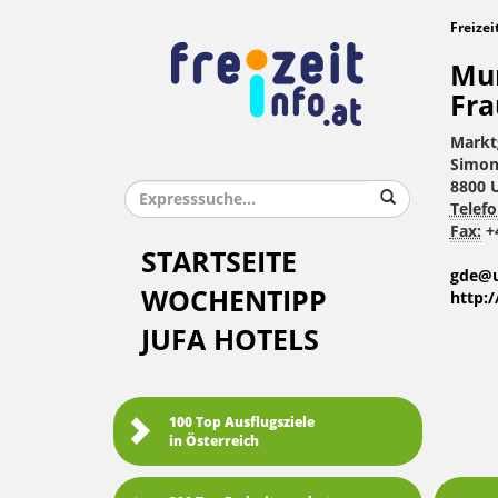
Freizei
Mur
Fra
Markt
Simon 
8800 
Telefo
Fax:
+4
STARTSEITE
gde@u
WOCHENTIPP
http:
JUFA HOTELS
100 Top Ausflugsziele
in Österreich