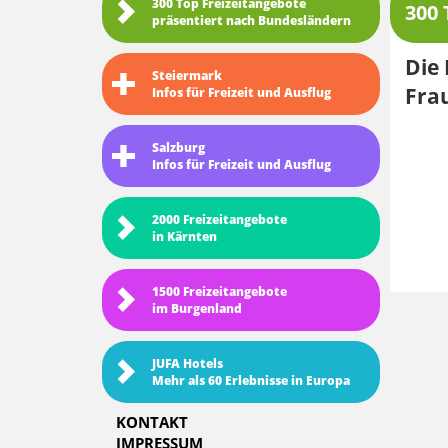
300 Top Freizeitangebote
300 
präsentiert nach Bundesländern
Die 
Steiermark
Frau
Infos für Freizeit und Ausflug
Salzburg
Infos für Freizeit und Ausflug
2000 Freizeitangebote
in Kärnten
1500 Freizeitangebote
im Burgenland
JUFA Hotels
Mehr als 60 Erlebnisse in Europa
KONTAKT
IMPRESSUM