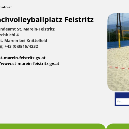
tinfo.at
chvolleyballplatz Feistritz
ndeamt St. Marein-Feistritz
chbichl 4
t. Marein bei Knittelfeld
n:
+43 (0)3515/4232
-marein-feistritz.gv.at
/www.st-marein-feistritz.gv.at