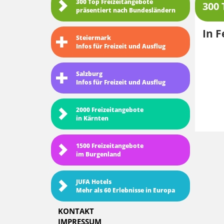
300 Top Freizeitangebote
300 
präsentiert nach Bundesländern
In F
Steiermark
Infos für Freizeit und Ausflug
Salzburg
Infos für Freizeit und Ausflug
2000 Freizeitangebote
in Kärnten
1500 Freizeitangebote
im Burgenland
JUFA Hotels
Mehr als 60 Erlebnisse in Europa
KONTAKT
IMPRESSUM