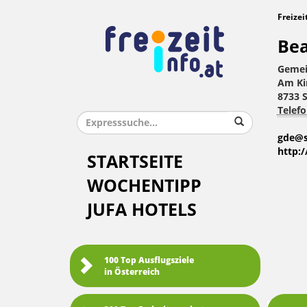
Freizei
Bea
Gemei
Am Kir
8733 S
Telefo
gde@st
http:/
STARTSEITE
WOCHENTIPP
JUFA HOTELS
100 Top Ausflugsziele
in Österreich