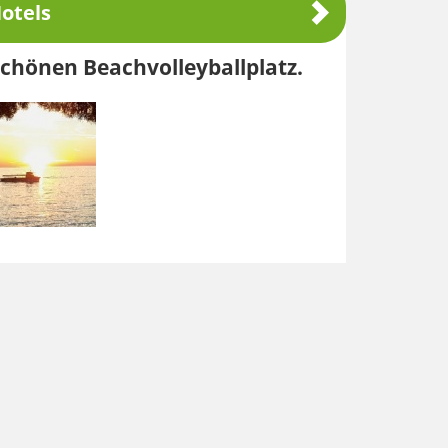
otels
rschönen Beachvolleyballplatz.