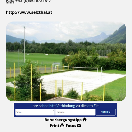
Fax:
+43 (0)3616/213-7
http://www.selzthal.at
Beherbergungstipp
Print
Fotos