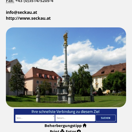
Fax:
+43 (0)3514/5205-4
info@seckau.at
http://www.seckau.at
Beherbergungstipp
Print
Fotos