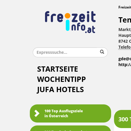
Freizei
Ten
Markt
Haupt
8742 
Telefo
gde@o
http:
STARTSEITE
WOCHENTIPP
JUFA HOTELS
100 Top Ausflugsziele
in Österreich
300 