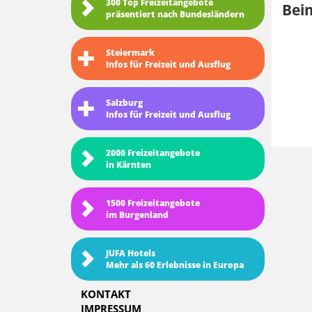
300 Top Freizeitangebote
Bei
präsentiert nach Bundesländern
Steiermark
Infos für Freizeit und Ausflug
Salzburg
Infos für Freizeit und Ausflug
2000 Freizeitangebote
in Kärnten
1500 Freizeitangebote
im Burgenland
JUFA Hotels
Mehr als 60 Erlebnisse in Europa
KONTAKT
IMPRESSUM