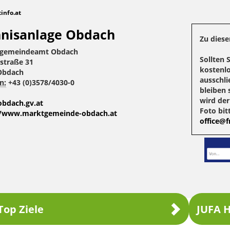
tinfo.at
nisanlage Obdach
Zu diese
gemeindeamt Obdach
Sollten 
straße 31
kostenlo
Obdach
ausschli
n:
+43 (0)3578/4030-0
bleiben 
wird de
bdach.gv.at
Foto bit
//www.marktgemeinde-obdach.at
office@fr
Top Ziele
JUFA H