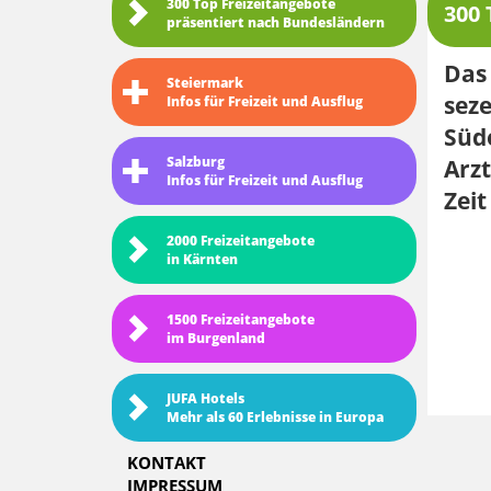
300 Top Freizeitangebote
300 
präsentiert nach Bundesländern
Das 
Steiermark
seze
Infos für Freizeit und Ausflug
Süd
Salzburg
Arzt
Infos für Freizeit und Ausflug
Zeit
2000 Freizeitangebote
in Kärnten
1500 Freizeitangebote
im Burgenland
JUFA Hotels
Mehr als 60 Erlebnisse in Europa
KONTAKT
IMPRESSUM