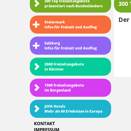
300 Top Freizeitangebote
300 
präsentiert nach Bundesländern
Der 
Steiermark
Infos für Freizeit und Ausflug
Salzburg
Infos für Freizeit und Ausflug
2000 Freizeitangebote
in Kärnten
1500 Freizeitangebote
im Burgenland
JUFA Hotels
Mehr als 60 Erlebnisse in Europa
KONTAKT
IMPRESSUM