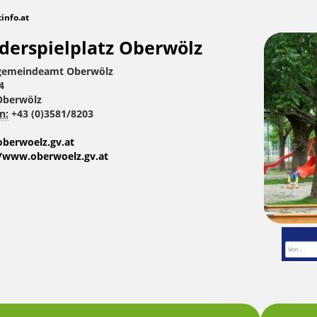
tinfo.at
derspielplatz Oberwölz
gemeindeamt Oberwölz
4
Oberwölz
n:
+43 (0)3581/8203
berwoelz.gv.at
//www.oberwoelz.gv.at