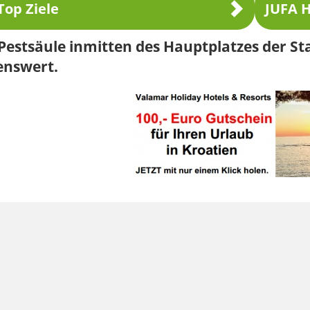
Top Ziele
JUFA H
Pestsäule inmitten des Hauptplatzes der St
enswert.