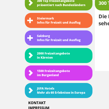
300 Top Freizeitangebote
300 
präsentiert nach Bundesländern
Die 
Steiermark
seh
Infos für Freizeit und Ausflug
Salzburg
Infos für Freizeit und Ausflug
2000 Freizeitangebote
in Kärnten
1500 Freizeitangebote
im Burgenland
JUFA Hotels
Mehr als 60 Erlebnisse in Europa
KONTAKT
IMPRESSUM