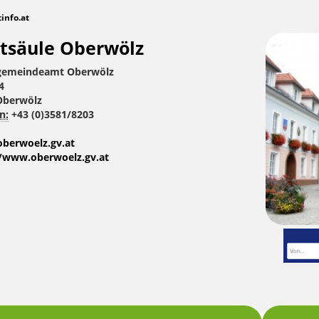
tinfo.at
tsäule Oberwölz
gemeindeamt Oberwölz
4
Oberwölz
n:
+43 (0)3581/8203
berwoelz.gv.at
//www.oberwoelz.gv.at