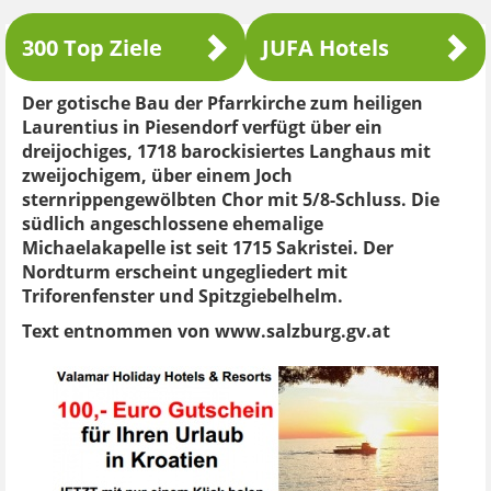
300 Top Ziele
JUFA Hotels
Der gotische Bau der Pfarrkirche zum heiligen
Laurentius in Piesendorf verfügt über ein
dreijochiges, 1718 barockisiertes Langhaus mit
zweijochigem, über einem Joch
sternrippengewölbten Chor mit 5/8-Schluss. Die
südlich angeschlossene ehemalige
Michaelakapelle ist seit 1715 Sakristei. Der
Nordturm erscheint ungegliedert mit
Triforenfenster und Spitzgiebelhelm.
Text entnommen von www.salzburg.gv.at