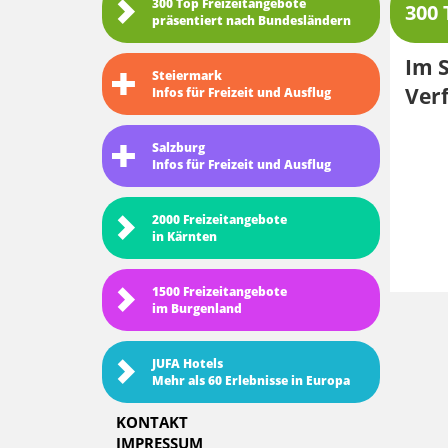
300 Top Freizeitangebote
300 
präsentiert nach Bundesländern
Im S
Steiermark
Ver
Infos für Freizeit und Ausflug
Salzburg
Infos für Freizeit und Ausflug
2000 Freizeitangebote
in Kärnten
1500 Freizeitangebote
im Burgenland
JUFA Hotels
Mehr als 60 Erlebnisse in Europa
KONTAKT
IMPRESSUM