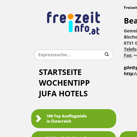
Freizei
Bea
Gemei
Bischo
8731 
Telefo
Fax:
+4
gde@g
STARTSEITE
http:
WOCHENTIPP
JUFA HOTELS
100 Top Ausflugsziele
in Österreich