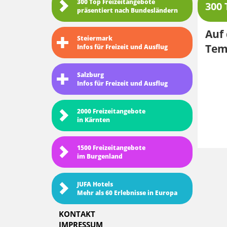
300 Top Freizeitangebote
300 
präsentiert nach Bundesländern
Auf 
Steiermark
Temp
Infos für Freizeit und Ausflug
Salzburg
Infos für Freizeit und Ausflug
2000 Freizeitangebote
in Kärnten
1500 Freizeitangebote
im Burgenland
JUFA Hotels
Mehr als 60 Erlebnisse in Europa
KONTAKT
IMPRESSUM