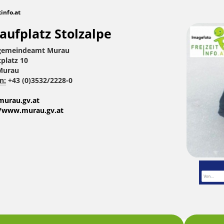
tinfo.at
laufplatz Stolzalpe
gemeindeamt Murau
tplatz 10
Murau
n:
+43 (0)3532/2228-0
urau.gv.at
//www.murau.gv.at