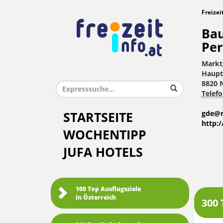
Freizei
Bau
Pe
Markt
Haupt
8820 
Telefo
gde@n
STARTSEITE
http:
WOCHENTIPP
JUFA HOTELS
100 Top Ausflugsziele
in Österreich
300 