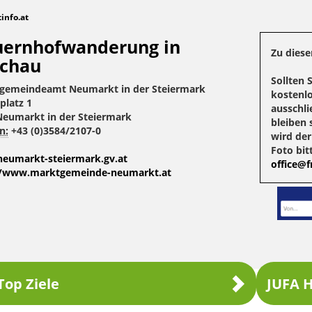
tinfo.at
ernhofwanderung in
Zu diese
rchau
Sollten 
gemeindeamt Neumarkt in der Steiermark
kostenlo
platz 1
ausschli
Neumarkt in der Steiermark
bleiben 
n:
+43 (0)3584/2107-0
wird de
Foto bit
eumarkt-steiermark.gv.at
office@fr
//www.marktgemeinde-neumarkt.at
Top Ziele
JUFA H