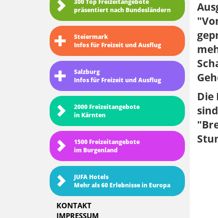
300 Top Freizeitangebote
Aus
präsentiert nach Bundesländern
"Von
gep
Steiermark
Infos für Freizeit und Ausflug
mehr
Sch
Salzburg
Geh
Infos für Freizeit und Ausflug
Die
2000 Freizeitangebote
sind
in Kärnten
"Bre
Stu
1500 Freizeitangebote
im Burgenland
JUFA Hotels
Mehr als 60 Erlebnisse in Europa
KONTAKT
IMPRESSUM