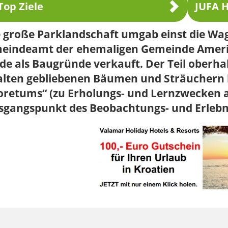
Top Ziele
JUFA H
 große Parklandschaft umgab einst die Wag
eindeamt der ehemaligen Gemeinde Amering 
e als Baugründe verkauft. Der Teil oberhalb
alten gebliebenen Bäumen und Sträuchern b
oretums“ (zu Erholungs- und Lernzwecken 
sgangspunkt des Beobachtungs- und Erleb