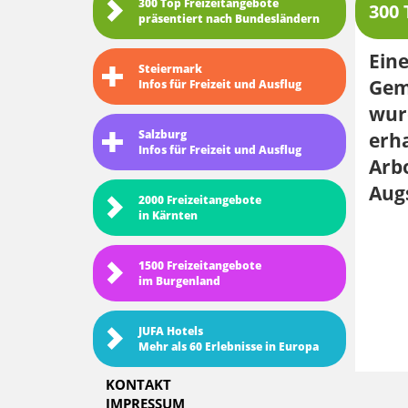
300 Top Freizeitangebote
300 
präsentiert nach Bundesländern
Eine
Steiermark
Gem
Infos für Freizeit und Ausflug
wurd
Salzburg
erh
Infos für Freizeit und Ausflug
Arb
Aug
2000 Freizeitangebote
in Kärnten
1500 Freizeitangebote
im Burgenland
JUFA Hotels
Mehr als 60 Erlebnisse in Europa
KONTAKT
IMPRESSUM