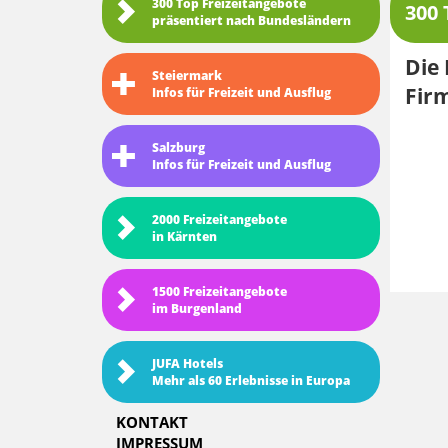
300 Top Freizeitangebote
300 
präsentiert nach Bundesländern
Die 
Steiermark
Fir
Infos für Freizeit und Ausflug
Salzburg
Infos für Freizeit und Ausflug
2000 Freizeitangebote
in Kärnten
1500 Freizeitangebote
im Burgenland
JUFA Hotels
Mehr als 60 Erlebnisse in Europa
KONTAKT
IMPRESSUM