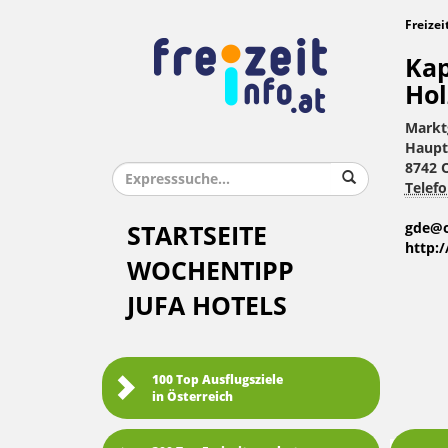
Freizei
Kap
Hol
Markt
Haupt
8742 
Telefo
gde@o
STARTSEITE
http:
WOCHENTIPP
JUFA HOTELS
100 Top Ausflugsziele
in Österreich