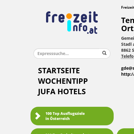
Freizei
Ten
Ort
Gemei
Stadl 
8862 S
Telefo
gde@st
STARTSEITE
http:/
WOCHENTIPP
JUFA HOTELS
100 Top Ausflugsziele
in Österreich