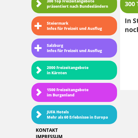
300 Top Freizeitangebote
300 
präsentiert nach Bundesländern
In S
Steiermark
noch
Infos für Freizeit und Ausflug
Salzburg
Infos für Freizeit und Ausflug
2000 Freizeitangebote
in Kärnten
1500 Freizeitangebote
im Burgenland
JUFA Hotels
Mehr als 60 Erlebnisse in Europa
KONTAKT
IMPRESSUM