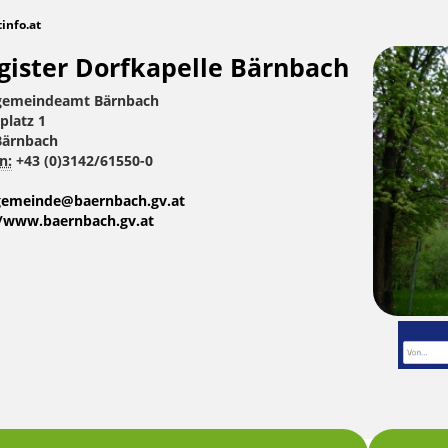
tinfo.at
gister Dorfkapelle Bärnbach
gemeindeamt Bärnbach
platz 1
Bärnbach
n:
+43 (0)3142/61550-0
gemeinde@baernbach.gv.at
//www.baernbach.gv.at