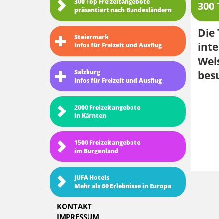
300 Top Freizeitangebote
300 
präsentiert nach Bundesländern
Die
Steiermark
int
Infos für Freizeit und Ausflug
Weis
Salzburg
besu
Infos für Freizeit und Ausflug
2000 Freizeitangebote
in Kärnten
1500 Freizeitangebote
im Burgenland
JUFA Hotels
Mehr als 60 Erlebnisse in Europa
KONTAKT
IMPRESSUM