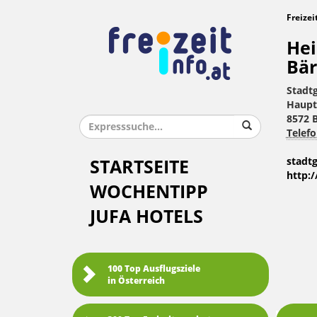
Freizei
Hei
Bä
Stadt
Haupt
8572 
Telefo
stadt
STARTSEITE
http:
WOCHENTIPP
JUFA HOTELS
100 Top Ausflugsziele
in Österreich