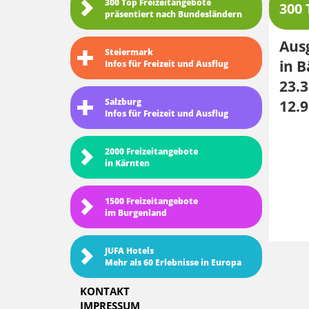
300 Top Freizeitangebote
300 
präsentiert nach Bundesländern
Ausg
Steiermark
in 
Infos für Freizeit und Ausflug
23.3
Salzburg
12.9
Infos für Freizeit und Ausflug
2000 Freizeitangebote
in Kärnten
1500 Freizeitangebote
im Burgenland
JUFA Hotels
Mehr als 60 Erlebnisse in Europa
KONTAKT
IMPRESSUM