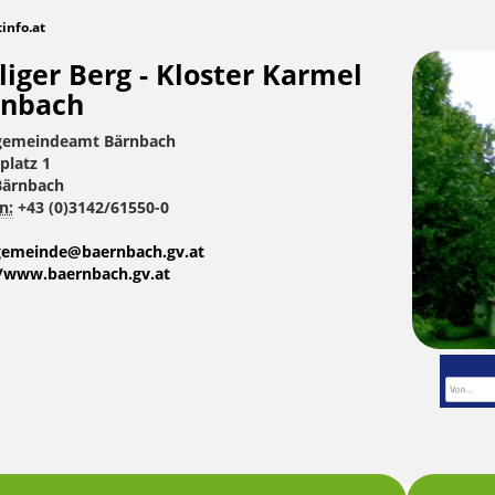
tinfo.at
liger Berg - Kloster Karmel
rnbach
gemeindeamt Bärnbach
platz 1
Bärnbach
n:
+43 (0)3142/61550-0
gemeinde@baernbach.gv.at
//www.baernbach.gv.at