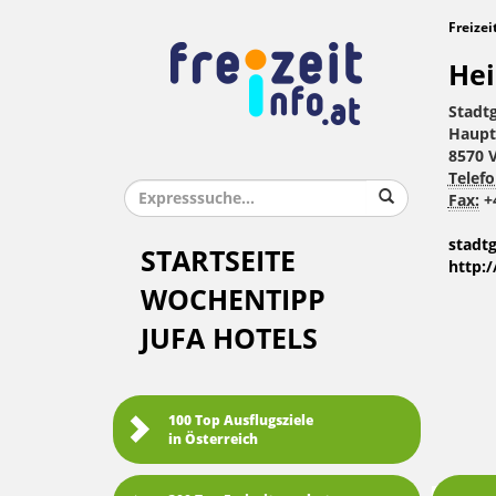
Freizei
Hei
Stadt
Haupt
8570 
Telefo
Fax:
+4
stadt
STARTSEITE
http:
WOCHENTIPP
JUFA HOTELS
100 Top Ausflugsziele
in Österreich