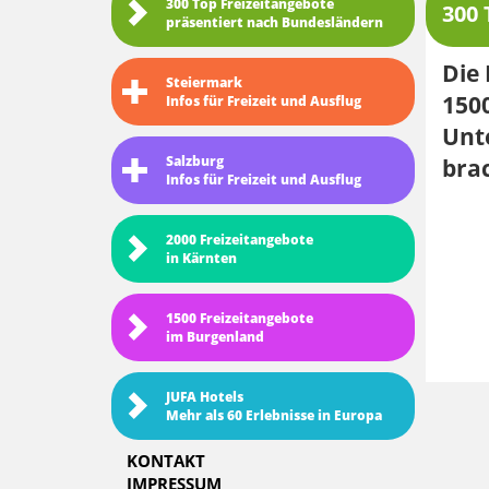
300 Top Freizeitangebote
300 
präsentiert nach Bundesländern
Die 
Steiermark
1500
Infos für Freizeit und Ausflug
Unt
Salzburg
bra
Infos für Freizeit und Ausflug
2000 Freizeitangebote
in Kärnten
1500 Freizeitangebote
im Burgenland
JUFA Hotels
Mehr als 60 Erlebnisse in Europa
KONTAKT
IMPRESSUM