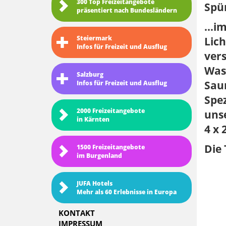
300 Top Freizeitangebote
Spür
präsentiert nach Bundesländern
…im
Steiermark
Lich
Infos für Freizeit und Ausflug
ver
Was
Salzburg
Sau
Infos für Freizeit und Ausflug
Spe
2000 Freizeitangebote
uns
in Kärnten
4 x 
Die 
1500 Freizeitangebote
im Burgenland
JUFA Hotels
Mehr als 60 Erlebnisse in Europa
KONTAKT
IMPRESSUM