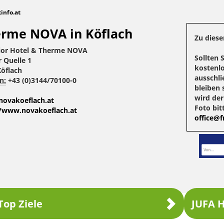
tinfo.at
rme NOVA in Köflach
Zu diese
ior Hotel & Therme NOVA
Sollten 
 Quelle 1
kostenlo
öflach
ausschli
n:
+43 (0)3144/70100-0
bleiben 
wird de
novakoeflach.at
Foto bit
//www.novakoeflach.at
office@fr
Top Ziele
JUFA H