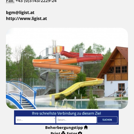
Fax:
+43 (0)3143/2229-24
bgm@ligist.at
http://www.ligist.at
Beherbergungstipp
Print
Fotos