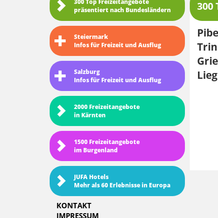
300 Top Freizeitangebote
300 
präsentiert nach Bundesländern
Pibe
Steiermark
Trin
Infos für Freizeit und Ausflug
Grie
Salzburg
Lieg
Infos für Freizeit und Ausflug
2000 Freizeitangebote
in Kärnten
1500 Freizeitangebote
im Burgenland
JUFA Hotels
Mehr als 60 Erlebnisse in Europa
KONTAKT
IMPRESSUM