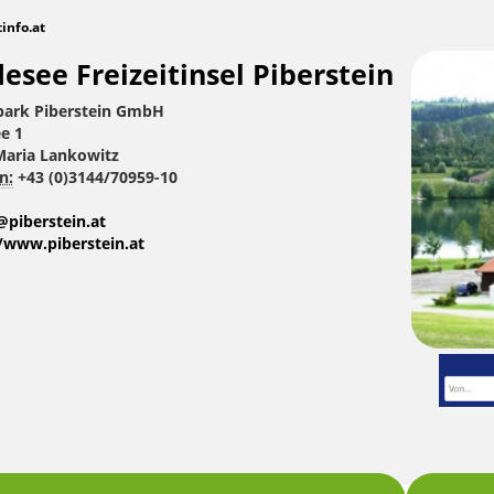
tinfo.at
esee Freizeitinsel Piberstein
park Piberstein GmbH
e 1
Maria Lankowitz
n:
+43 (0)3144/70959-10
@piberstein.at
/www.piberstein.at