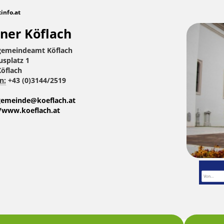
tinfo.at
ner Köflach
gemeindeamt Köflach
usplatz 1
öflach
n:
+43 (0)3144/2519
gemeinde@koeflach.at
//www.koeflach.at