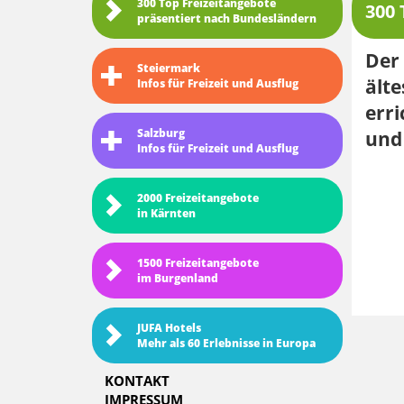
300 Top Freizeitangebote
300 
präsentiert nach Bundesländern
Der 
Steiermark
ält
Infos für Freizeit und Ausflug
erri
Salzburg
und 
Infos für Freizeit und Ausflug
2000 Freizeitangebote
in Kärnten
1500 Freizeitangebote
im Burgenland
JUFA Hotels
Mehr als 60 Erlebnisse in Europa
KONTAKT
IMPRESSUM