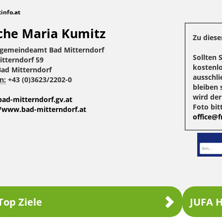
tinfo.at
che Maria Kumitz
Zu diese
gemeindeamt Bad Mitterndorf
Sollten 
itterndorf 59
kostenlo
Bad Mitterndorf
ausschli
n:
+43 (0)3623/2202-0
bleiben 
wird de
ad-mitterndorf.gv.at
Foto bit
//www.bad-mitterndorf.at
office@fr
Top Ziele
JUFA H