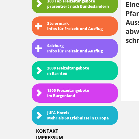
300 Top Freizeitangebote
Ein
präsentiert nach Bundesländern
Pfar
Auss
Steiermark
Infos für Freizeit und Ausflug
abwa
sch
Salzburg
Infos für Freizeit und Ausflug
2000 Freizeitangebote
in Kärnten
1500 Freizeitangebote
im Burgenland
JUFA Hotels
Mehr als 60 Erlebnisse in Europa
KONTAKT
IMPRESSUM