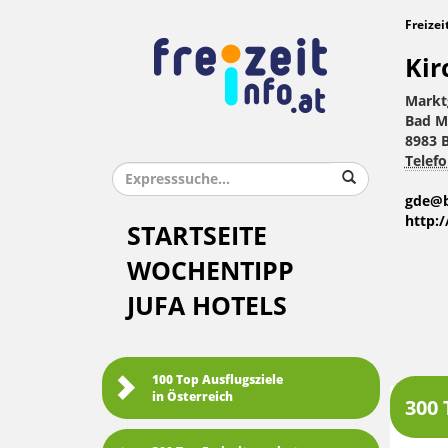
Freizei
Kir
Markt
Bad M
8983 
Telefo
gde@b
http:
STARTSEITE
WOCHENTIPP
JUFA HOTELS
100 Top Ausflugsziele
in Österreich
300 