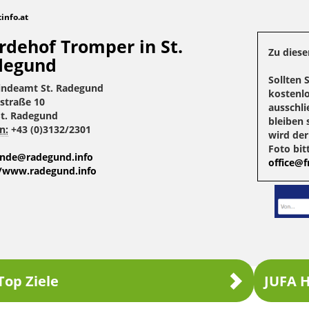
tinfo.at
rdehof Tromper in St.
Zu diese
degund
Sollten 
ndeamt St. Radegund
kostenlo
straße 10
ausschli
St. Radegund
bleiben 
n:
+43 (0)3132/2301
wird de
Foto bit
nde@radegund.info
office@fr
//www.radegund.info
Top Ziele
JUFA H