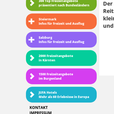
300 Top Freizeitangebote
Der 
präsentiert nach Bundesländern
Reit
klei
Steiermark
Infos für Freizeit und Ausflug
und
Salzburg
Infos für Freizeit und Ausflug
2000 Freizeitangebote
in Kärnten
1500 Freizeitangebote
im Burgenland
JUFA Hotels
Mehr als 60 Erlebnisse in Europa
KONTAKT
IMPRESSUM