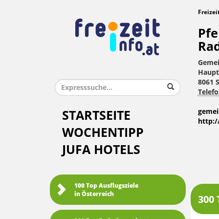
Freizei
Pfe
Ra
Gemei
Haupt
8061 
Telefo
gemei
STARTSEITE
http:
WOCHENTIPP
JUFA HOTELS
100 Top Ausflugsziele
in Österreich
300 