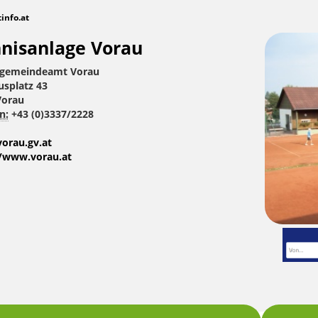
tinfo.at
nisanlage Vorau
gemeindeamt Vorau
usplatz 43
Vorau
n:
+43 (0)3337/2228
orau.gv.at
//www.vorau.at