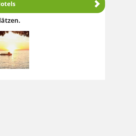
otels
lätzen.