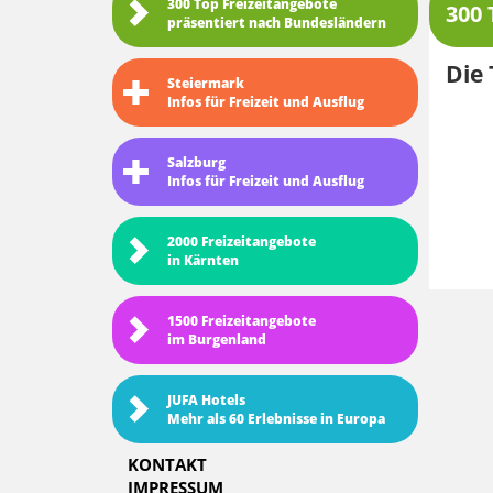
300 Top Freizeitangebote
300 
präsentiert nach Bundesländern
Die 
Steiermark
Infos für Freizeit und Ausflug
Salzburg
Infos für Freizeit und Ausflug
2000 Freizeitangebote
in Kärnten
1500 Freizeitangebote
im Burgenland
JUFA Hotels
Mehr als 60 Erlebnisse in Europa
KONTAKT
IMPRESSUM