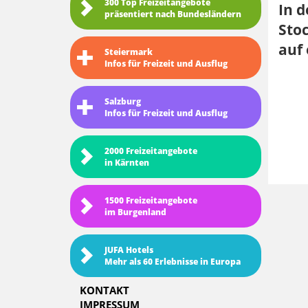
300 Top Freizeitangebote
In d
präsentiert nach Bundesländern
Stoc
auf
Steiermark
Infos für Freizeit und Ausflug
Salzburg
Infos für Freizeit und Ausflug
2000 Freizeitangebote
in Kärnten
1500 Freizeitangebote
im Burgenland
JUFA Hotels
Mehr als 60 Erlebnisse in Europa
KONTAKT
IMPRESSUM