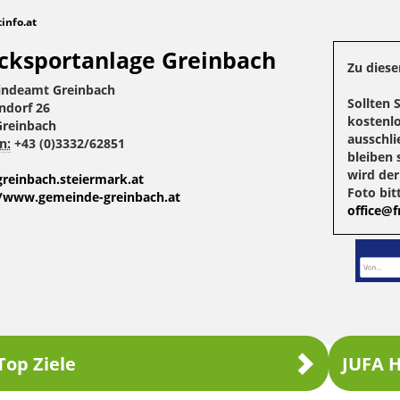
tinfo.at
cksportanlage Greinbach
Zu diese
ndeamt Greinbach
Sollten 
ndorf 26
kostenlo
Greinbach
ausschli
n:
+43 (0)3332/62851
bleiben 
wird de
reinbach.steiermark.at
Foto bit
//www.gemeinde-greinbach.at
office@fr
Top Ziele
JUFA H