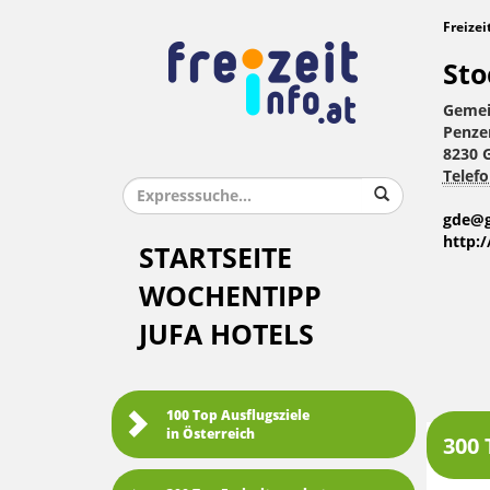
Freizei
Sto
Gemei
Penze
8230 
Telefo
gde@g
http:
STARTSEITE
WOCHENTIPP
JUFA HOTELS
100 Top Ausflugsziele
in Österreich
300 