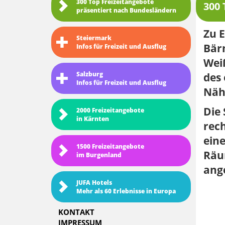
300 Top Freizeitangebote
300 
präsentiert nach Bundesländern
Zu 
Steiermark
Bär
Infos für Freizeit und Ausflug
Weiß
Salzburg
des 
Infos für Freizeit und Ausflug
Näh
Die
2000 Freizeitangebote
in Kärnten
rech
ein
1500 Freizeitangebote
Räu
im Burgenland
ang
JUFA Hotels
Mehr als 60 Erlebnisse in Europa
KONTAKT
IMPRESSUM