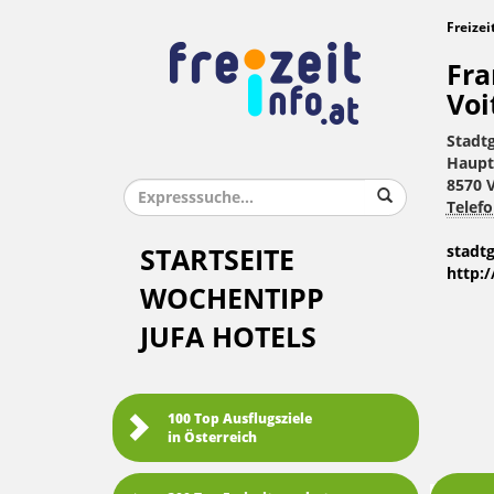
Freizei
Fra
Voi
Stadt
Haupt
8570 
Telefo
stadt
STARTSEITE
http:
WOCHENTIPP
JUFA HOTELS
100 Top Ausflugsziele
in Österreich