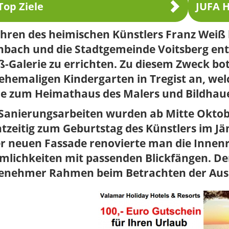
Top Ziele
JUFA H
Ehren des heimischen Künstlers Franz Weiß
nbach und die Stadtgemeinde Voitsberg ents
-Galerie zu errichten. Zu diesem Zweck bo
ehemaligen Kindergarten in Tregist an, wel
e zum Heimathaus des Malers und Bildhaue
 Sanierungsarbeiten wurden ab Mitte Oktob
tzeitig zum Geburtstag des Künstlers im J
er neuen Fassade renovierte man die Innen
mlichkeiten mit passenden Blickfängen. De
enehmer Rahmen beim Betrachten der Auss