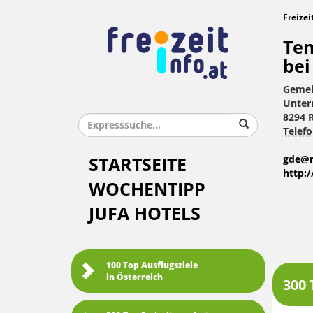
Freizei
Ten
bei
Gemei
Unter
8294 
Telefo
gde@r
STARTSEITE
http:
WOCHENTIPP
JUFA HOTELS
100 Top Ausflugsziele
in Österreich
300 