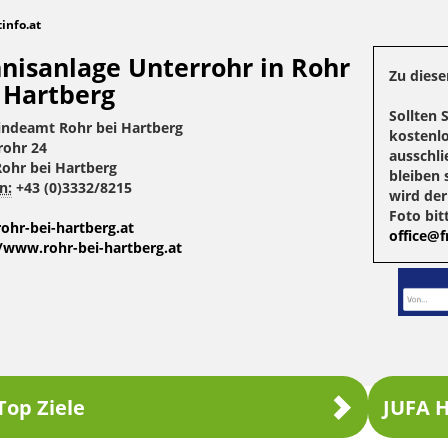
tinfo.at
nisanlage Unterrohr in Rohr
Zu diese
 Hartberg
Sollten 
ndeamt Rohr bei Hartberg
kostenlo
rohr 24
ausschli
Rohr bei Hartberg
bleiben 
n:
+43 (0)3332/8215
wird de
Foto bit
ohr-bei-hartberg.at
office@fr
//www.rohr-bei-hartberg.at
Top Ziele
JUFA H