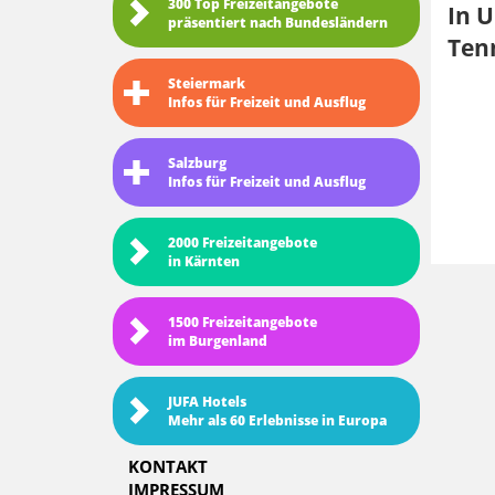
300 Top Freizeitangebote
In U
präsentiert nach Bundesländern
Tenn
Steiermark
Infos für Freizeit und Ausflug
Salzburg
Infos für Freizeit und Ausflug
2000 Freizeitangebote
in Kärnten
1500 Freizeitangebote
im Burgenland
JUFA Hotels
Mehr als 60 Erlebnisse in Europa
KONTAKT
IMPRESSUM