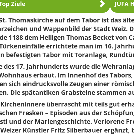
Top Ziele
JUFA H
St. Thomaskirche auf dem Tabor ist das ält
rzeichen und Wappenbild der Stadt Weiz. D
de 1188 dem Heiligen Thomas Becket von Ca
Türkeneinfälle errichtete man im 16. Jahr
en befestigten Tabor mit Toranlage, Rundt
e des 17. Jahrhunderts wurde die Wehranla
Wohnhaus erbaut. Im Innenhof des Tabors, 
en sich eindrucksvolle Zeugen einer römis
n. Die spätantiken Grabsteine stammen aus
 Kircheninnere überrascht mit teils gut er
schen Fresken – Episoden aus der Schöpfun
sti und der Mariengeschichte. Verlorene F
Weizer Künstler Fritz Silberbauer ergänzt, 