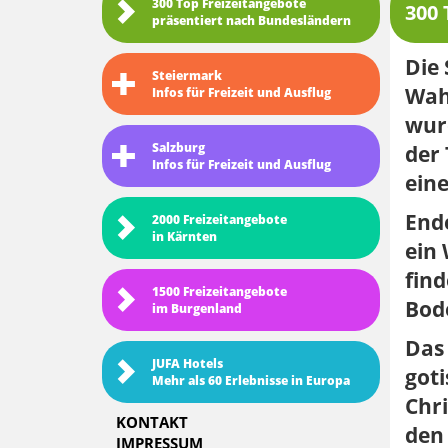
300 Top Freizeitangebote
300 
präsentiert nach Bundesländern
Die 
Steiermark
Wah
Infos für Freizeit und Ausflug
wur
Salzburg
der 
Infos für Freizeit und Ausflug
ein
End
2000 Freizeitangebote
in Kärnten
ein 
find
1500 Freizeitangebote
Bode
im Burgenland
Das
JUFA Hotels
goti
Mehr als 60 Erlebnisse in Europa
Chri
KONTAKT
den 
IMPRESSUM