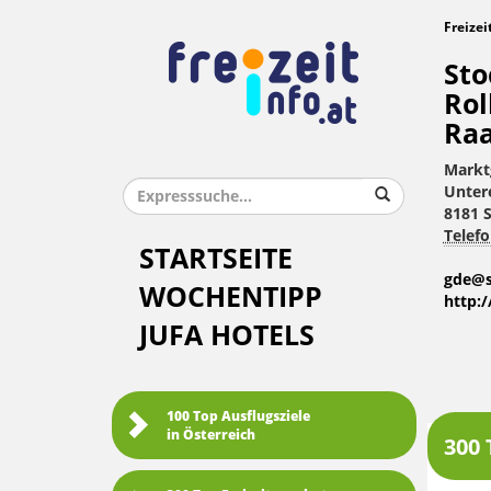
Freizei
Sto
Rol
Ra
Markt
Unter
8181 S
Telefo
STARTSEITE
gde@s
WOCHENTIPP
http:/
JUFA HOTELS
100 Top Ausflugsziele
in Österreich
300 