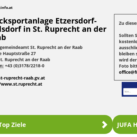
tinfo.at
cksportanlage Etzersdorf-
Zu diese
lsdorf in St. Ruprecht an der
ab
Sollten 
kostenlo
gemeindeamt St. Ruprecht an der Raab
ausschli
e Hauptstraße 27
bleiben 
t. Ruprecht an der Raab
wird de
n:
+43 (0)3178/2218-0
Foto bit
office@fr
t-ruprecht-raab.gv.at
/www.st.ruprecht.at
Top Ziele
JUFA H