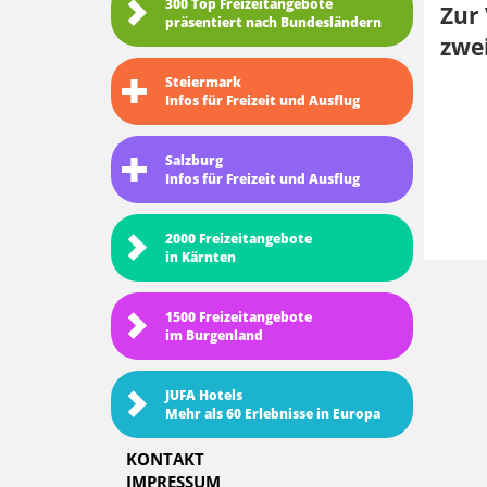
300 Top Freizeitangebote
Zur 
präsentiert nach Bundesländern
zwe
Steiermark
Infos für Freizeit und Ausflug
Salzburg
Infos für Freizeit und Ausflug
2000 Freizeitangebote
in Kärnten
1500 Freizeitangebote
im Burgenland
JUFA Hotels
Mehr als 60 Erlebnisse in Europa
KONTAKT
IMPRESSUM