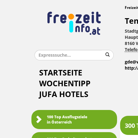
Freizei
Ten
Stadt
Haupt
8160 
Telefo
gde@w
http:
STARTSEITE
WOCHENTIPP
JUFA HOTELS
100 Top Ausflugsziele
in Österreich
300 