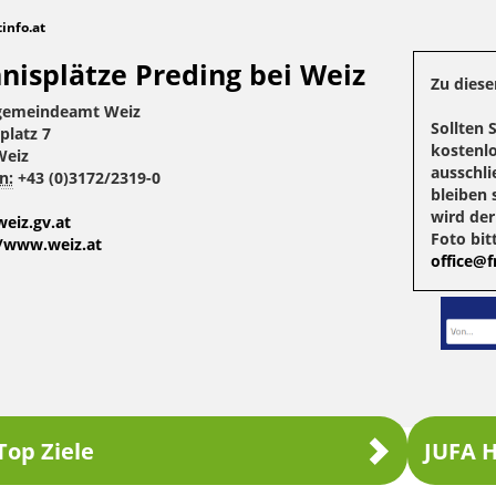
tinfo.at
nisplätze Preding bei Weiz
Zu diese
gemeindeamt Weiz
Sollten 
platz 7
kostenlo
Weiz
ausschli
n:
+43 (0)3172/2319-0
bleiben 
wird de
eiz.gv.at
Foto bit
//www.weiz.at
office@fr
Top Ziele
JUFA H