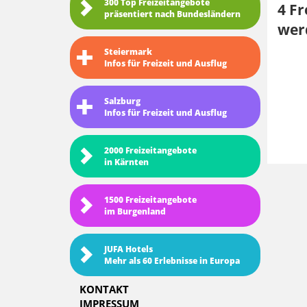
300 Top Freizeitangebote
4 Fr
präsentiert nach Bundesländern
wer
Steiermark
Infos für Freizeit und Ausflug
Salzburg
Infos für Freizeit und Ausflug
2000 Freizeitangebote
in Kärnten
1500 Freizeitangebote
im Burgenland
JUFA Hotels
Mehr als 60 Erlebnisse in Europa
KONTAKT
IMPRESSUM