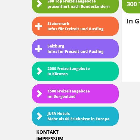
300 Top Freizeitangebote
300 
präsentiert nach Bundesländern
In 
Steiermark
Infos für Freizeit und Ausflug
Salzburg
Infos für Freizeit und Ausflug
2000 Freizeitangebote
in Kärnten
1500 Freizeitangebote
im Burgenland
JUFA Hotels
Mehr als 60 Erlebnisse in Europa
KONTAKT
IMPRESSUM