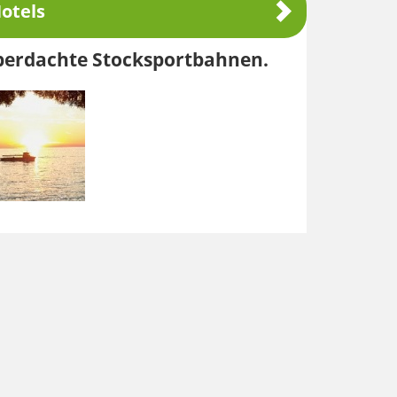
otels
überdachte Stocksportbahnen.