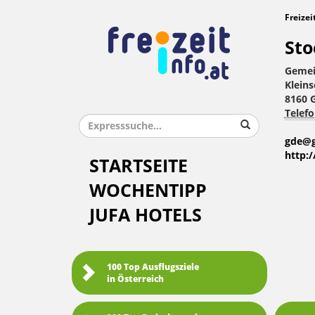
Freizei
Sto
Gemei
Klein
8160 
Telefo
gde@g
http:
STARTSEITE
WOCHENTIPP
JUFA HOTELS
100 Top Ausflugsziele
in Österreich