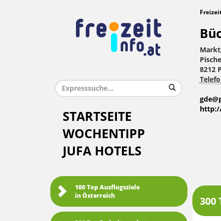
Freizei
Büc
Markt
Pische
8212 P
Telefo
gde@p
http:
STARTSEITE
WOCHENTIPP
JUFA HOTELS
100 Top Ausflugsziele
in Österreich
300 