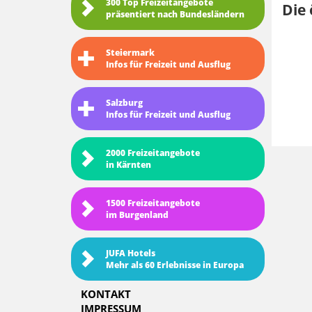
300 Top Freizeitangebote
Die 
präsentiert nach Bundesländern
Steiermark
Infos für Freizeit und Ausflug
Salzburg
Infos für Freizeit und Ausflug
2000 Freizeitangebote
in Kärnten
1500 Freizeitangebote
im Burgenland
JUFA Hotels
Mehr als 60 Erlebnisse in Europa
KONTAKT
IMPRESSUM