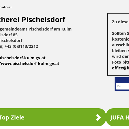
tinfo.at
herei Pischelsdorf
Zu diese
gemeindeamt Pischelsdorf am Kulm
Sollten 
lsdorf 85
kostenlo
ischelsdorf
ausschli
n:
+43 (0)3113/2212
bleiben 
wird de
ischelsdorf-kulm.gv.at
Foto bit
//www.pischelsdorf-kulm.gv.at
office@fr
Top Ziele
JUFA H